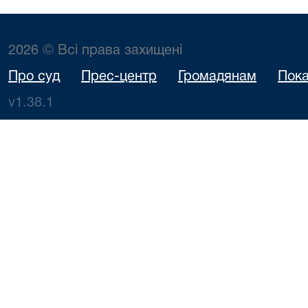
Іванович
07.08.2026
Шевчук
128/797/25
особа: 
09:20
Л.П.
Миха
2026 © Всі права захищені
Анатолійов
особа: Де
Про суд
Прес-центр
Громадянам
Пока
реєстр
v1.38.1
Турбівської
ради Вінн
району Ві
області 
Євгеній Ва
Позив
ТОВАРИ
ОБМЕЖ
ВІДПОВІД
"СВЕА Ф
07.08.2026
Бондаренко
128/619/26
відпов
09:30
О.І.
Завадськ
Сергій
предст