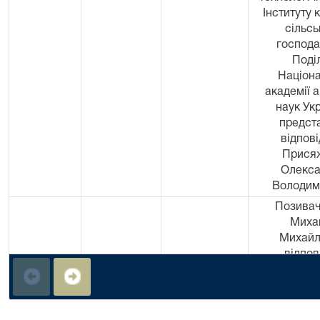
Інституту 
сільсь
господа
Поді
Націона
академії 
наук Укр
предст
відпові
Прися
Олекс
Володим
Позивач
Миха
Михайл
відпов
Спож
товари
"Райдуга",
Кухар О