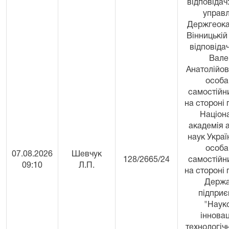
відповідач
управл
Держгеока
Вінницькій 
відповідач
Вале
Анатолійов
особа
самостійн
на стороні 
Націон
академія 
наук Украї
особа
07.08.2026
Шевчук
128/2665/24
самостійн
09:10
Л.П.
на стороні 
Держ
підприє
"Наук
інновац
технологіч