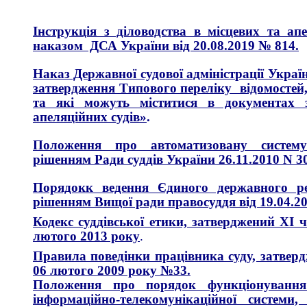
Інструкція з діловодства в місцевих та ап
наказом ДСА України від 20.08.2019 № 814.
Наказ Державної судової адміністрації Украї
затвердження Типового переліку відомостей
та які можуть міститися в документах з 
апеляційних судів»
.
Положення про автоматизовану систему 
рішенням Ради суддів України 26.11.2010 N 3
Порядокк ведення Єдиного державного ре
рішенням Вищої ради правосуддя від 19.04.20
Кодекс суддівської етики, затверджений ХІ ч
лютого 2013 року
.
Правила поведінки працівника суду, затверд
06 лютого 2009 року №33.
Положення про порядок функціонування 
інформаційно-телекомунікаційної систем