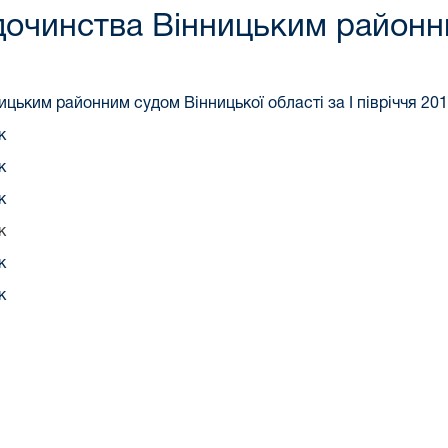
дочинства Вінницьким районн
цьким районним судом Вінницької області за І півріччя 201
к
к
к
к
к
к