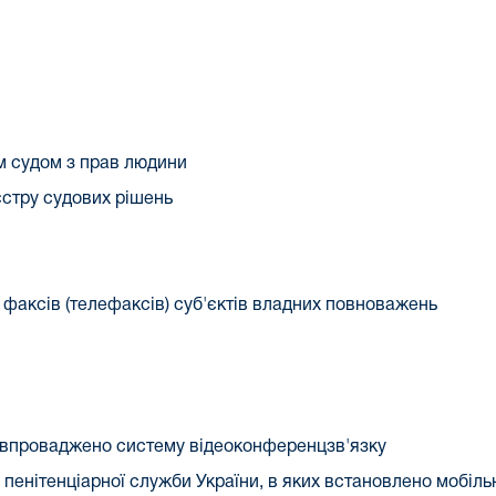
м судом з прав людини
єстру судових рішень
 факсів (телефаксів) суб'єктів владних повноважень
их впроваджено систему відеоконференцзв'язку
 пенітенціарної служби України, в яких встановлено мобіл