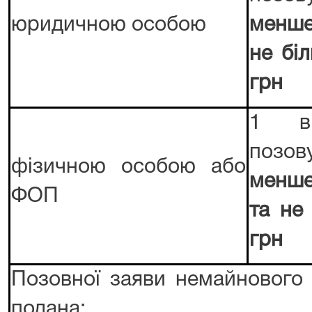
юридичною особою
менше
не бі
грн
1 ві
поз
фізичною особою або
менше
ФОП
та не
грн
Позовної заяви немайнового 
подана: