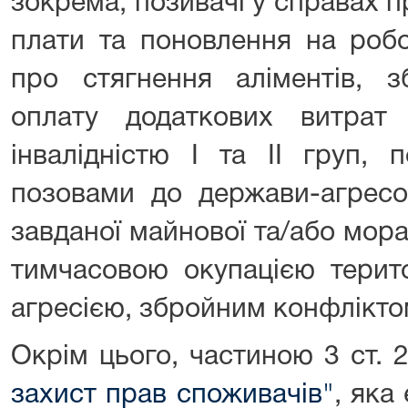
зокрема, позивачі у справах п
плати та поновлення на робо
про стягнення аліментів, з
оплату додаткових витрат
інвалідністю I та II груп, 
позовами до держави-агресо
завданої майнової та/або мора
тимчасовою окупацією терито
агресією, збройним конфліктом
Окрім цього, частиною 3 ст. 
захист прав споживачів"
, яка