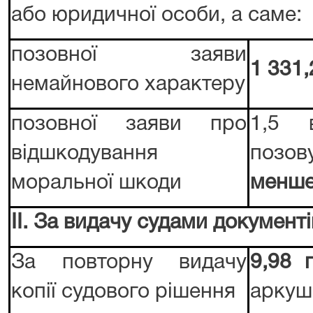
або юридичної особи, а саме:
позовної заяви
1 331,
немайнового характеру
позовної заяви про
1,5 в
відшкодування
поз
моральної шкоди
менше
IІ. За видачу судами документі
За повторну видачу
9,98 
копії судового рішення
аркуш