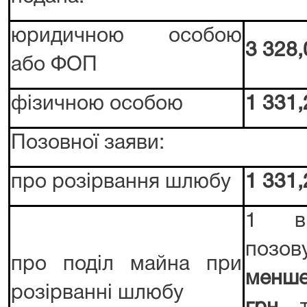
юридичною особою
3 328,
або ФОП
фізичною особою
1 331,
Позовної заяви:
про розірвання шлюбу
1 331,
1 ві
поз
про поділ майна при
менш
розірванні шлюбу