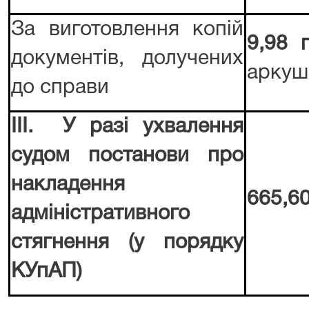
За виготовлення копій
9,98 
документів, долучених
аркуш 
до справи
ІІІ. У разі ухвалення
судом постанови про
накладення
665,60
адміністративного
стягнення (у порядку
КУпАП)