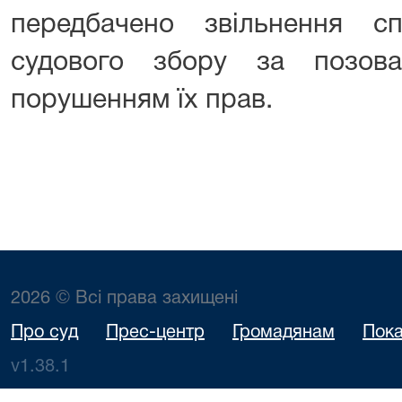
передбачено звільнення с
судового збору за позов
порушенням їх прав.
2026 © Всі права захищені
Про суд
Прес-центр
Громадянам
Пока
v1.38.1