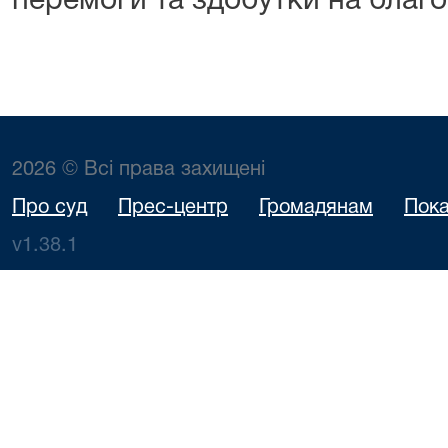
перемоги та здобутки на благо
2026 © Всі права захищені
Про суд
Прес-центр
Громадянам
Пока
v1.38.1